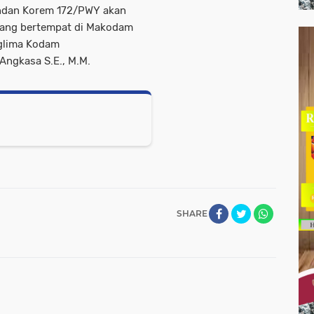
ndan Korem 172/PWY akan
tang bertempat di Makodam
nglima Kodam
Angkasa S.E., M.M.
SHARE