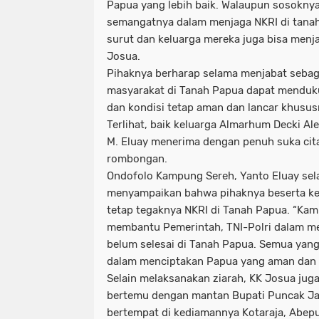
Papua yang lebih baik. Walaupun sosokny
semangatnya dalam menjaga NKRI di tanah
surut dan keluarga mereka juga bisa menjad
Josua.
Pihaknya berharap selama menjabat sebag
masyarakat di Tanah Papua dapat menduk
dan kondisi tetap aman dan lancar khusus
Terlihat, baik keluarga Almarhum Decki A
M. Eluay menerima dengan penuh suka cit
rombongan.
Ondofolo Kampung Sereh, Yanto Eluay sela
menyampaikan bahwa pihaknya beserta kel
tetap tegaknya NKRI di Tanah Papua. “Kami
membantu Pemerintah, TNI-Polri dalam m
belum selesai di Tanah Papua. Semua yang 
dalam menciptakan Papua yang aman dan da
Selain melaksanakan ziarah, KK Josua ju
bertemu dengan mantan Bupati Puncak Ja
bertempat di kediamannya Kotaraja, Abepu