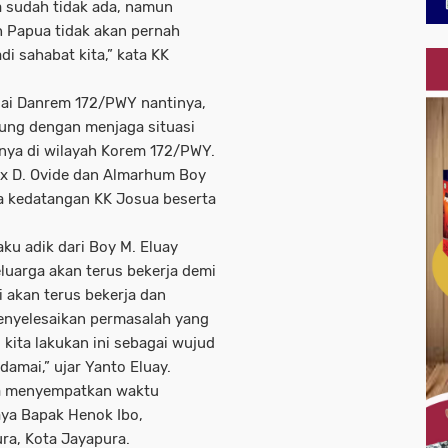
a sudah tidak ada, namun
 Papua tidak akan pernah
i sahabat kita,” kata KK
ai Danrem 172/PWY nantinya,
ung dengan menjaga situasi
nya di wilayah Korem 172/PWY.
lex D. Ovide dan Almarhum Boy
a kedatangan KK Josua beserta
ku adik dari Boy M. Eluay
uarga akan terus bekerja demi
 akan terus bekerja dan
enyelesaikan permasalah yang
kita lakukan ini sebagai wujud
mai,” ujar Yanto Eluay.
ga menyempatkan waktu
ya Bapak Henok Ibo,
ra, Kota Jayapura.