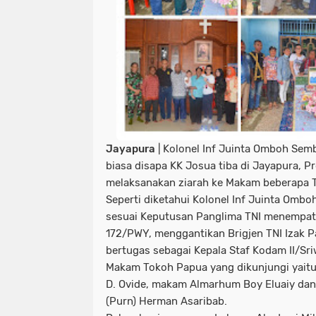
Jayapura
| Kolonel Inf Juinta Omboh Sembi
biasa disapa KK Josua tiba di Jayapura, P
melaksanakan ziarah ke Makam beberapa To
Seperti diketahui Kolonel Inf Juinta Omboh
sesuai Keputusan Panglima TNI menempat
172/PWY, menggantikan Brigjen TNI Izak
bertugas sebagai Kepala Staf Kodam II/Sri
Makam Tokoh Papua yang dikunjungi yait
D. Ovide, makam Almarhum Boy Eluaiy da
(Purn) Herman Asaribab.