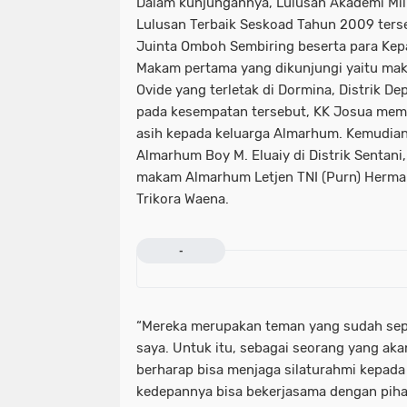
Dalam kunjungannya, Lulusan Akademi Mili
Lulusan Terbaik Seskoad Tahun 2009 terse
Juinta Omboh Sembiring beserta para Kep
Makam pertama yang dikunjungi yaitu ma
Ovide yang terletak di Dormina, Distrik D
pada kesempatan tersebut, KK Josua memb
asih kepada keluarga Almarhum. Kemudian
Almarhum Boy M. Eluaiy di Distrik Sentani,
makam Almarhum Letjen TNI (Purn) Herma
Trikora Waena.
-
“Mereka merupakan teman yang sudah sepe
saya. Untuk itu, sebagai seorang yang akan
berharap bisa menjaga silaturahmi kepad
kedepannya bisa bekerjasama dengan pih