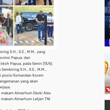
ring S.H., S.E., M.M., yang
rovinsi Papua, dan
koh Papua, pada Senin (13/6).
 Sembiring S.H., S.E., M.M.,
i posisi Komandan Korem
 Pangemanan yang akan
wijaya.
u makam Almarhum Decki Alex
n makam Almarhum Letjen TNI