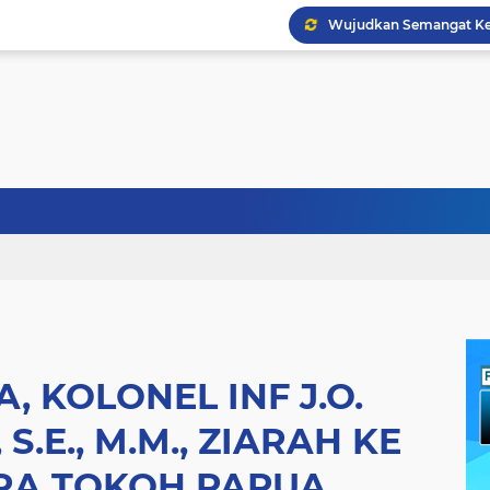
BRI BO Dewi Sartika Ti
A, KOLONEL INF J.O.
 S.E., M.M., ZIARAH KE
RA TOKOH PAPUA