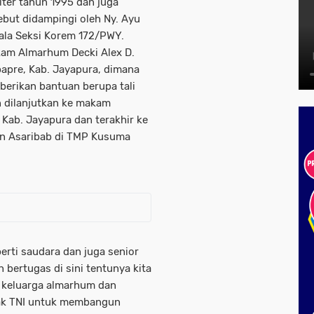
ter tahun 1995 dan juga
but didampingi oleh Ny. Ayu
ala Seksi Korem 172/PWY.
kam Almarhum Decki Alex D.
epapre, Kab. Jayapura, dimana
erikan bantuan berupa tali
 dilanjutkan ke makam
 Kab. Jayapura dan terakhir ke
n Asaribab di TMP Kusuma
rti saudara dan juga senior
 bertugas di sini tentunya kita
a keluarga almarhum dan
ak TNI untuk membangun