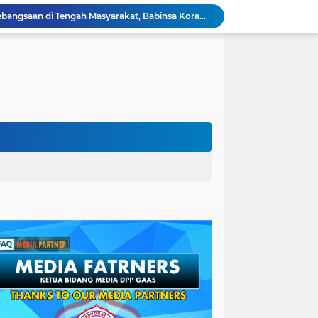
Wujudkan Semangat Kebangsaan di Tengah Masyarakat, Babinsa Koramil 04/Banjarmasin Barat Kertak Baru Ilir Terlibat Aktif dalam Penilaian Kampung Merah Putih
Babinsa Koramil 02/Banjarmasin Selatan Gelar Komunikasi Sosial dengan Tokoh Agama untuk Meningkatkan Kerukunan dan Keamanan di Masyarakat
Babinsa Koramil 01/Banjarmasin Timur dan PPL Bersinergi Lakukan Ubinan Kelompok Tani Gawi Sabumi di Sungai Lulut
Pilkada Kabupaten Kapuas 2024, Pasangan Erlin Hardi-Alberkat Yadi Klaim Menang 35,2 Persen
ngkatkan Kedekatan Sosial Lewat Jumat Berkah
Babinsa Koramil 02/Banjarmasin Selatan Penguatan Komsos untuk Kesejahteraan Masyarakat
Bersih-Bersih Sungai Banjarmasin Timur: Kolaborasi Koramil Banjarmasin Timur Masyarakat Untuk Lingkungan Lebih Sehat
Babinsa Koramil 02/Banjarmasin Selatan Komsos dengan Aparatur Kelurahan untuk Meningkatkan Sinergi dan Kesejahteraan Masyarakat
Babinsa Koramil 01/Banjarmasin Timur Adakan Komsos Bersama Ketua RW untuk Tingkatkan Kerja Sama dan Keamanan Lingkungan
Kodim 1007/Banjarmasin Kembali Menorehkan Prestasi: Raih Penghargaan Bergengsi Dari KPPN